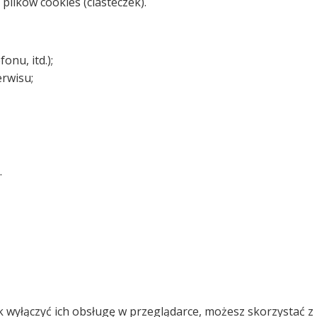
 plików cookies (ciasteczek).
nu, itd.);
erwisu;
.
jak wyłączyć ich obsługę w przeglądarce, możesz skorzystać 